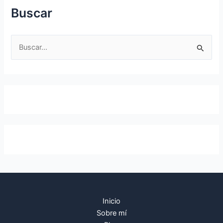
Buscar
B
u
s
c
a
r
p
o
r
:
Inicio
Sobre mí