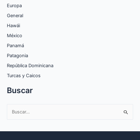
Europa
General
Hawái
México
Panamá
Patagonia
República Dominicana
Turcas y Caicos
Buscar
B
u
s