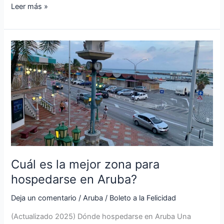
Leer más »
Cuál
es
la
mejor
zona
para
hospedarse
en
Aruba?
Cuál es la mejor zona para
hospedarse en Aruba?
Deja un comentario
/
Aruba
/
Boleto a la Felicidad
(Actualizado 2025) Dónde hospedarse en Aruba Una