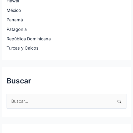
Hawái
México
Panamá
Patagonia
República Dominicana
Turcas y Caicos
Buscar
B
u
s
c