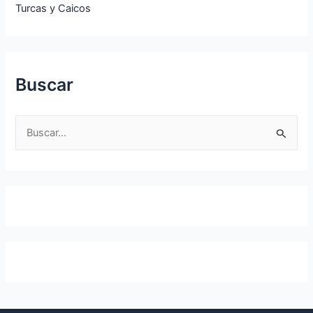
Turcas y Caicos
Buscar
B
u
s
c
a
r
p
o
r