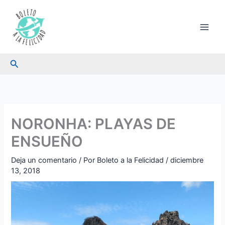
Ir
al
contenido
Buscar
NORONHA: PLAYAS DE
ENSUEÑO
Deja un comentario
/ Por
Boleto a la Felicidad
/
diciembre
13, 2018