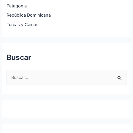
Patagonia
República Dominicana
Turcas y Caicos
Buscar
B
u
s
c
a
r
p