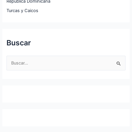
República Dominicana
Turcas y Caicos
Buscar
B
u
s
c
a
r
p
o