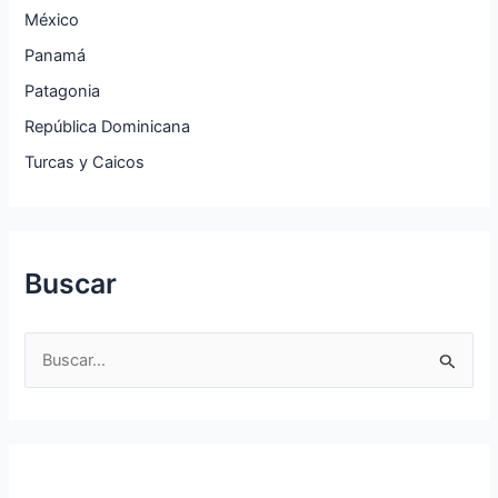
México
Panamá
Patagonia
República Dominicana
Turcas y Caicos
Buscar
B
u
s
c
a