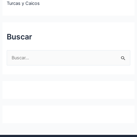
Turcas y Caicos
Buscar
B
u
s
c
a
r
p
o
r